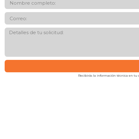
Recibirás la información técnica en tu c
Factores & Mercadeo S.A.
Importación y comercialización de materias primas para
diferentes sectores de la industria.