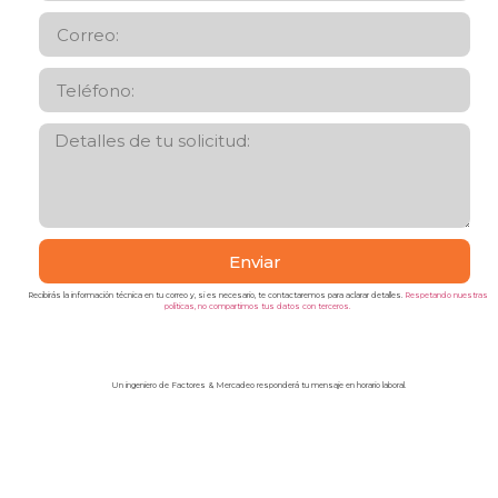
Enviar
Recibirás la información técnica en tu correo y, si es necesario, te contactaremos para aclarar detalles.
Respetando nuestras
políticas, no compartimos tus datos con terceros.
Un ingeniero de Factores & Mercadeo responderá tu mensaje en horario laboral.
Factores & Mercadeo S.A.