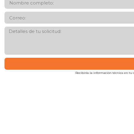
Recibirás la información técnica en tu c
Factores & Mercadeo S.A.
Importación y comercialización de materias primas para
diferentes sectores de la industria.